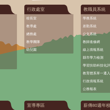
行政處室
教職員系統
校長室
學務系統
教導處
差勤系統
總務處
公文系統
教學團隊
教師進修網
幼兒園
線上填報系統
縣市學力檢測
學習扶助科技化
教育體系單一遷
行政填報系統
公務報表
宣導專區
薪傳80週年