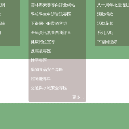
統網
雲林縣素養導向評量網站
八十周年校慶活
館
學校學生申訴資訊專區
活動捐款
系統
下崙國小服裝儀容規
活動花絮
網
全民資訊素養自我評量
系列活動
健康體位宣導
下崙回憶錄
反霸凌專區
性平專區
藥物食品安全專區
體適能專區
交通與水域安全專區
更多...