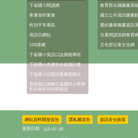
下崙國小閱讀網
教育部全國圖書系
寒暑假作業展
國立公共資訊圖書
性別平等專區
愛的書庫圖書資訊
母語日網站
兒童閱讀深耕教育
108課綱
文化部兒童文化網
下崙國小英語口說展能專區
下崙國小資通安全維護計畫
下崙國小試題評量審題辦法
雲林縣口湖鄉下崙國民小學學
生在校作息時間規定
網站資料開放宣告
隱私權宣告
資訊安全政策
更新日期
115-07-30