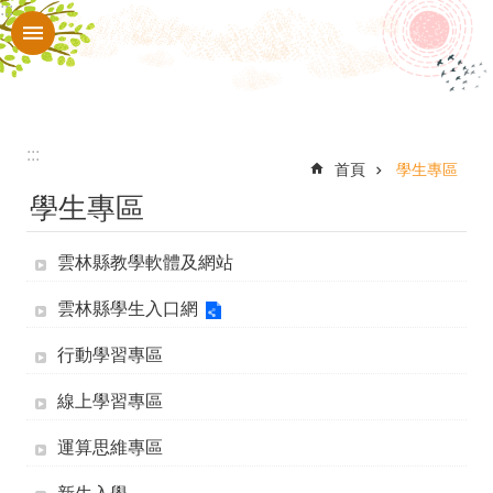
:::
跳到主要內容區塊
進
階
搜
尋
:::
課
首頁
學生專區
學生專區
程
計
雲林縣教學軟體及網站
畫
雲林縣學生入口網
認
識
行動學習專區
本
線上學習專區
校
運算思維專區
行