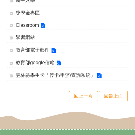
新生入學
政
獎學金專區
處
室
Classroom
教
學習網站
職
教育部電子郵件
員
教育部google信箱
系
統
雲林縣學生卡「停卡/申辦/查詢系統」
學
生
回上一頁
回最上面
專
區
校
:::